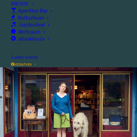
ARCHIV
Mittwoch, 20.09.2023
Aperitivo Bar
Kulturfeuer
Ort:
altes kino
Jazzfestival
Weltraum
Dauer:
109
Minuten
alteskino.tv
08092-2559205
MEDIATHEK