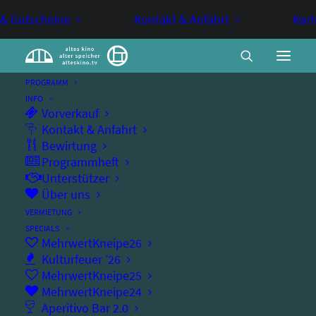
 & Gutscheine
Kontakt & Anfahrt
Kart
PROGRAMM
INFO
Vorverkauf
Was man von hier aus sehen
Kontakt & Anfahrt
Bewirtung
kann
Programmheft
Unterstützer
Über uns
MITTWOCHSKINO
VERMIETUNG
SPECIALS
Bestsellerverfilmung mit Luna Wedler, Karl
MehrwertKneipe26
Kulturfeuer ’26
Markovics und Corinna Harfouch
MehrwertKneipe25
MehrwertKneipe24
Aperitivo Bar 2.0