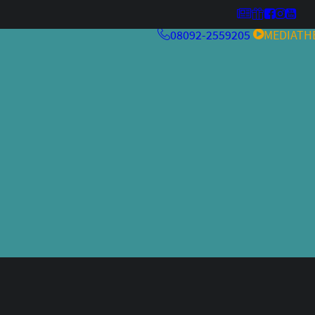
08092-2559205
MEDIATH
MehrwertKneipe26
Kulturfeuer ’26
MehrwertKneipe25
MehrwertKneipe24
Aperitivo Bar 2.0
RCHIV
Aperitivo Bar
Kulturfeuer
Jazzfestival
Weltraum
alteskino.tv