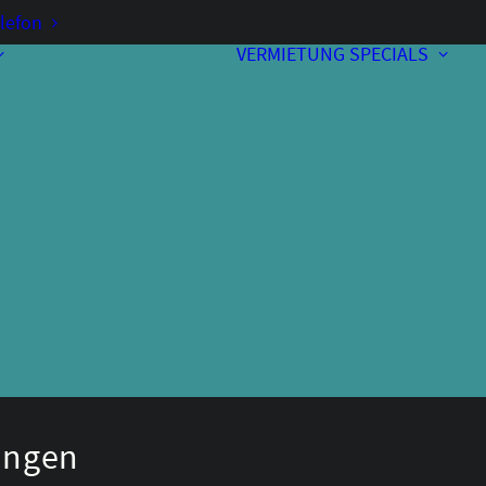
lefon
VERMIETUNG
SPECIALS
Vorverkauf
Kontakt & Anfahrt
A
Bewirtung
Programmheft
Unterstützer
Über uns
ungen