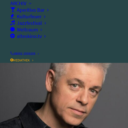
ARCHIV
Aperitivo Bar
Dienstag, 27.01.2026
Kulturfeuer
Jazzfestival
Ort:
altes kino
Weltraum
alteskino.tv
08092-2559205
MEDIATHEK