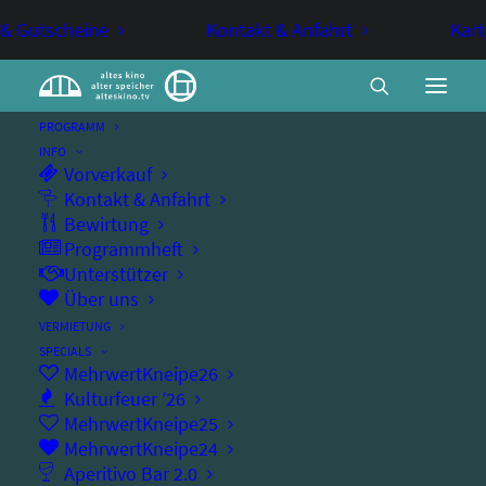
 & Gutscheine
Kontakt & Anfahrt
Kart
PROGRAMM
INFO
Vorverkauf
TV-Aufzeichnung – Neues
Kontakt & Anfahrt
Bewirtung
Comedy Format – Folge 1 mit
Programmheft
Michael Mittermeier //
Unterstützer
AUSVERKAUFT
Über uns
VERMIETUNG
SPECIALS
COMEDY
MehrwertKneipe26
Kulturfeuer ’26
MehrwertKneipe25
mit Michael Mittermeier
MehrwertKneipe24
Aperitivo Bar 2.0