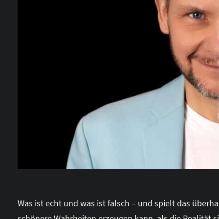
Was ist echt und was ist falsch – und spielt das überh
schönere Wahrheiten erzeugen kann, als die Realität s