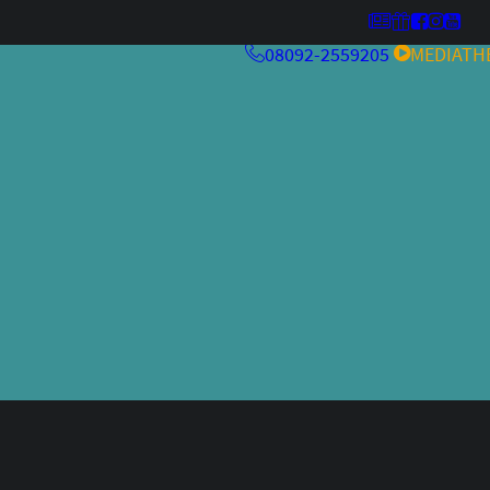
08092-2559205
MEDIATH
MehrwertKneipe26
Kulturfeuer ’26
MehrwertKneipe25
MehrwertKneipe24
Aperitivo Bar 2.0
RCHIV
Aperitivo Bar
Kulturfeuer
Jazzfestival
Weltraum
alteskino.tv