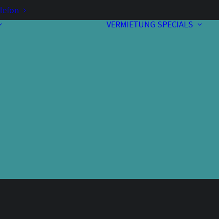
lefon
VERMIETUNG
SPECIALS
Vorverkauf
Kontakt & Anfahrt
A
Bewirtung
Programmheft
Unterstützer
Über uns