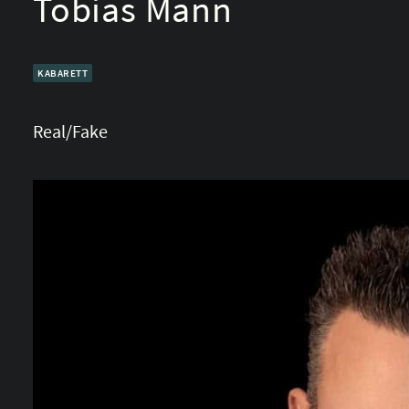
Tobias Mann
KABARETT
Real/Fake