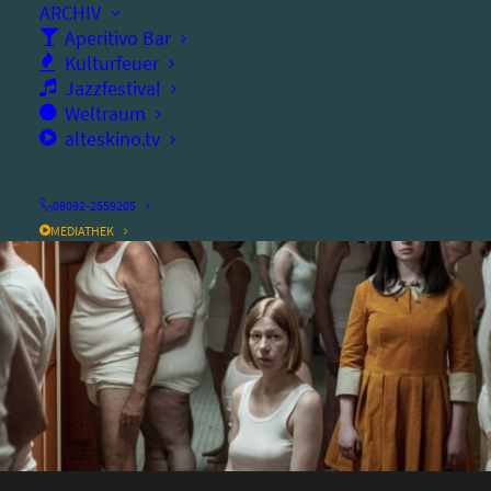
Mittwoch, 01.11.2023
ARCHIV
Aperitivo Bar
Ort:
altes kino
Kulturfeuer
Jazzfestival
Dauer:
124
Minuten
Weltraum
alteskino.tv
08092-2559205
MEDIATHEK