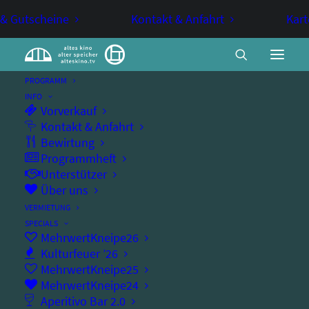
 & Gutscheine
Kontakt & Anfahrt
Kart
PROGRAMM
INFO
Vorverkauf
The Ordinaries
Kontakt & Anfahrt
Bewirtung
Programmheft
Unterstützer
MITTWOCHSKINO
Über uns
VERMIETUNG
Eine überraschende Parabel: der originellste
SPECIALS
MehrwertKneipe26
deutsche Film des Jahres
Kulturfeuer ’26
MehrwertKneipe25
MehrwertKneipe24
Aperitivo Bar 2.0