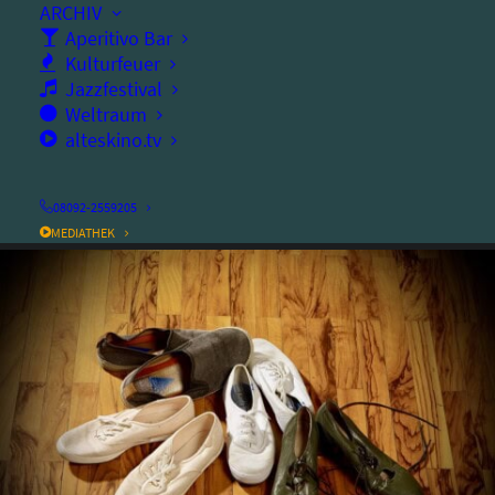
ARCHIV
Ort:
altes kino
Aperitivo Bar
Dauer:
Kulturfeuer
180
Minuten
Jazzfestival
Weltraum
Eintritt frei
alteskino.tv
08092-2559205
MEDIATHEK