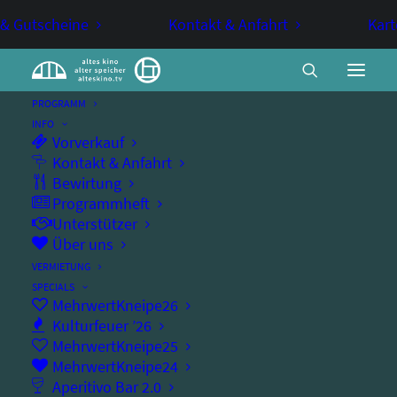
 & Gutscheine
Kontakt & Anfahrt
Kart
PROGRAMM
INFO
Vorverkauf
Swinging Sunday: Social Dance
Kontakt & Anfahrt
Bewirtung
Programmheft
Unterstützer
TANZ
Über uns
VERMIETUNG
Swing tanzen im alten kino
SPECIALS
MehrwertKneipe26
Kulturfeuer ’26
MehrwertKneipe25
MehrwertKneipe24
Sonntag, 16.03.2025
Aperitivo Bar 2.0