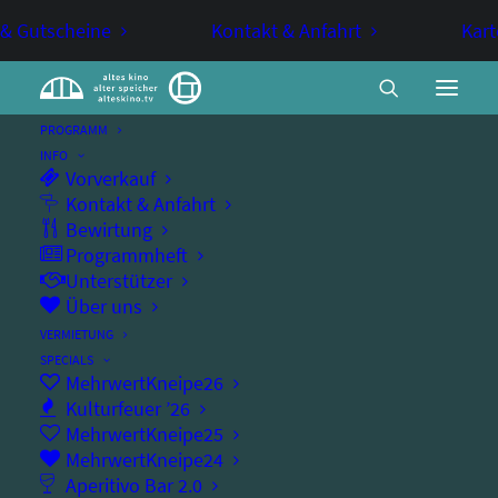
 & Gutscheine
Kontakt & Anfahrt
Kart
PROGRAMM
INFO
Vorverkauf
Swinging Sunday
Kontakt & Anfahrt
Bewirtung
Programmheft
Unterstützer
TANZ
Über uns
VERMIETUNG
Swing tanzen im alten kino
SPECIALS
MehrwertKneipe26
Kulturfeuer ’26
MehrwertKneipe25
MehrwertKneipe24
Sonntag, 18.01.2026
Aperitivo Bar 2.0