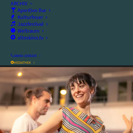
ARCHIV
Ort:
altes kino
Aperitivo Bar
Dauer:
Kulturfeuer
180
Minuten
Jazzfestival
Weltraum
Eintritt frei
alteskino.tv
08092-2559205
MEDIATHEK