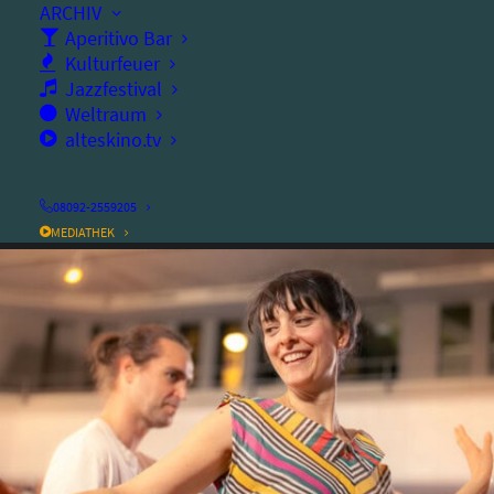
ARCHIV
Ort:
altes kino
Aperitivo Bar
Dauer:
Kulturfeuer
180
Minuten
Jazzfestival
Weltraum
Eintritt frei
alteskino.tv
08092-2559205
MEDIATHEK