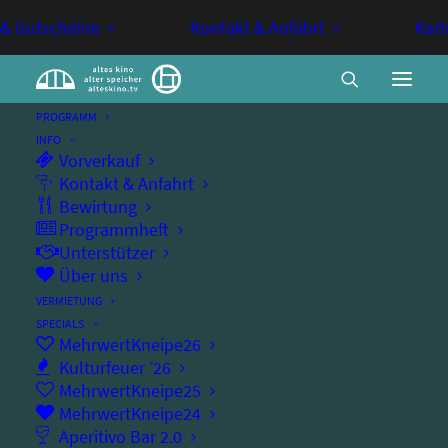
 & Gutscheine
Kontakt & Anfahrt
Kart
PROGRAMM
INFO
Vorverkauf
Swinging Sunday
Kontakt & Anfahrt
Bewirtung
Programmheft
Unterstützer
TANZ
Über uns
VERMIETUNG
Swing tanzen im alten kino
SPECIALS
MehrwertKneipe26
Kulturfeuer ’26
MehrwertKneipe25
MehrwertKneipe24
Sonntag, 18.01.2026
Aperitivo Bar 2.0