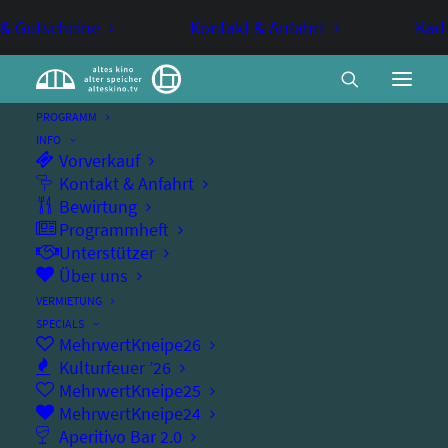
 & Gutscheine
Kontakt & Anfahrt
Kart
PROGRAMM
INFO
Vorverkauf
Swinging Sunday: Social Dance
Kontakt & Anfahrt
Bewirtung
(freier Eintritt)
Programmheft
Unterstützer
Über uns
TANZ
VERMIETUNG
SPECIALS
Swing tanzen im alten kino
MehrwertKneipe26
Kulturfeuer ’26
MehrwertKneipe25
MehrwertKneipe24
Aperitivo Bar 2.0
Sonntag, 28.09.2025