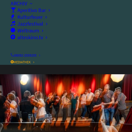
ARCHIV
Aperitivo Bar
Ort:
altes kino
Kulturfeuer
Jazzfestival
Dauer:
180
Minuten
Weltraum
alteskino.tv
Eintritt frei
08092-2559205
MEDIATHEK