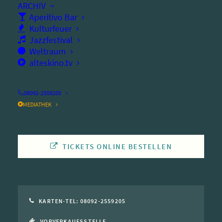
ARCHIV
Aperitivo Bar
Beginn:
20:00
Uhr
Kulturfeuer
Jazzfestival
Einlass:
18:30
Uhr
Weltraum
Ort:
altes kino
alteskino.tv
Dauer:
180
Minuten
08092-2559205
Küche:
geschlossen
MEDIATHEK
TICKETS ONLINE BESTELLEN
KARTEN-TEL: 08092-2559205
VORVERKAUFSSTELLE