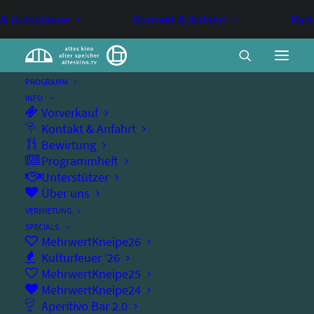
 & Gutscheine
Kontakt & Anfahrt
Kart
PROGRAMM
INFO
Vorverkauf
Swing-Konzert mit den Swing
Kontakt & Anfahrt
Bewirtung
Lyons
Programmheft
Unterstützer
Über uns
JAZZ-KONZERT
KONZERT
PARTY
TANZ
VERMIETUNG
SPECIALS
Swing-Party mit Live-Band
MehrwertKneipe26
Kulturfeuer ’26
MehrwertKneipe25
MehrwertKneipe24
Aperitivo Bar 2.0
Sonntag, 27.12.2026