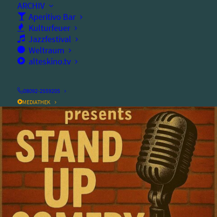
ARCHIV
Aperitivo Bar
Ort:
altes kino
Kulturfeuer
Jazzfestival
Weltraum
alteskino.tv
08092-2559205
MEDIATHEK