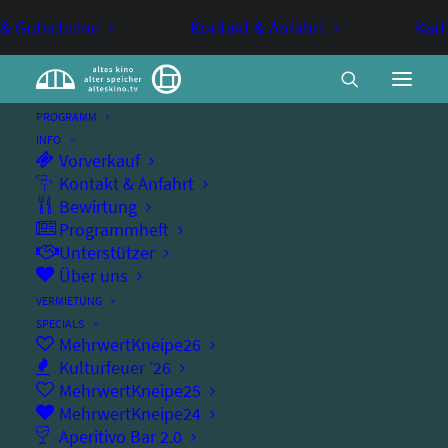
 & Gutscheine
Kontakt & Anfahrt
Kart
PROGRAMM
INFO
Vorverkauf
MehrwertKneipe –
Kontakt & Anfahrt
Bewirtung
StandUpComedy #1
Programmheft
Unterstützer
Über uns
COMEDY
MEHRWERTKNEIPE
VERMIETUNG
SPECIALS
StandUpComedy #1 (2026)
MehrwertKneipe26
Kulturfeuer ’26
MehrwertKneipe25
MehrwertKneipe24
Aperitivo Bar 2.0
Freitag, 23.01.2026