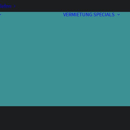
lefon
VERMIETUNG
SPECIALS
Vorverkauf
Kontakt & Anfahrt
A
Bewirtung
Programmheft
Unterstützer
Über uns