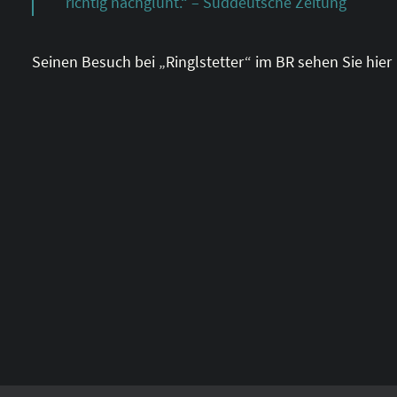
richtig nachglüht.“ – Süddeutsche Zeitung
Seinen Besuch bei „Ringlstetter“ im BR sehen Sie hier
Alternative: