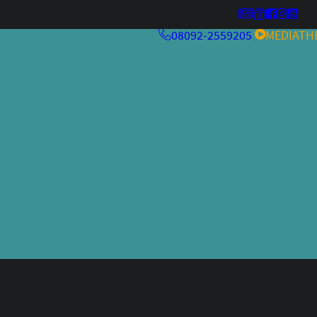
08092-2559205
MEDIATH
MehrwertKneipe26
Kulturfeuer ’26
MehrwertKneipe25
MehrwertKneipe24
Aperitivo Bar 2.0
RCHIV
Aperitivo Bar
Kulturfeuer
Jazzfestival
Weltraum
alteskino.tv