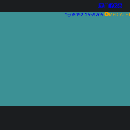
08092-2559205
MEDIATH
MehrwertKneipe26
Kulturfeuer ’26
MehrwertKneipe25
MehrwertKneipe24
Aperitivo Bar 2.0
RCHIV
Aperitivo Bar
Kulturfeuer
Jazzfestival
Weltraum
alteskino.tv