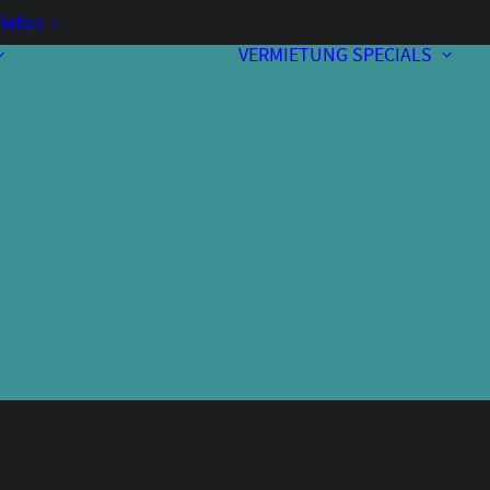
lefon
VERMIETUNG
SPECIALS
Vorverkauf
Kontakt & Anfahrt
A
Bewirtung
Programmheft
Unterstützer
Über uns