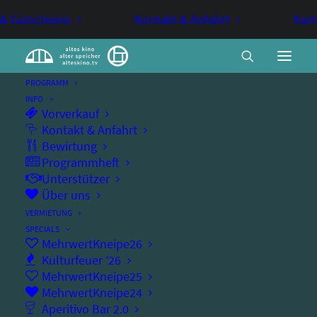
 & Gutscheine
Kontakt & Anfahrt
Kart
PROGRAMM
INFO
Vorverkauf
Nouvelle Vague
Kontakt & Anfahrt
Bewirtung
Programmheft
Unterstützer
KINO
MITTWOCHSKINO
Über uns
VERMIETUNG
Mittwochskino
SPECIALS
MehrwertKneipe26
Kulturfeuer ’26
MehrwertKneipe25
MehrwertKneipe24
Mittwoch, 25.11.2026
Aperitivo Bar 2.0