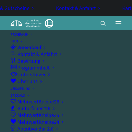
 & Gutscheine
Kontakt & Anfahrt
Kart
PROGRAMM
INFO
Vorverkauf
Mehrwert Kneipe: Kneipen Quiz
Kontakt & Anfahrt
Bewirtung
// Eintritt frei
Programmheft
Unterstützer
Über uns
PUB QUIZ
VERMIETUNG
SPECIALS
das alte kino Kneipen Quiz
MehrwertKneipe26
Kulturfeuer ’26
MehrwertKneipe25
MehrwertKneipe24
Aperitivo Bar 2.0
Donnerstag, 23.10.2025