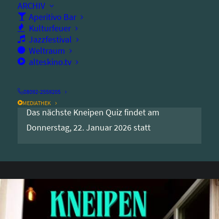
ARCHIV
Aperitivo Bar
Ort:
altes kino
Kulturfeuer
Jazzfestival
Weltraum
Der Eintritt ist frei. Falls ihr doch nicht
alteskino.tv
kommen könnt, gebt uns bitte unbedingt
Bescheid (info@alteskino) dann vergeben
08092-2559205
wir die Plätze weiter.
MEDIATHEK
Das nächste Kneipen Quiz findet am
Donnerstag, 22. Januar 2026 statt