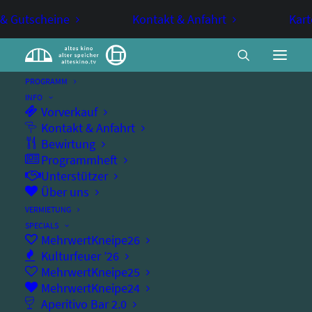
 & Gutscheine
Kontakt & Anfahrt
Kart
PROGRAMM
INFO
Vorverkauf
MehrwertKneipe –
Kontakt & Anfahrt
Bewirtung
StandUpComedy #6
Programmheft
Unterstützer
Über uns
COMEDY
MEHRWERTKNEIPE
VERMIETUNG
SPECIALS
StandUpComedy #6 (2026)
MehrwertKneipe26
Kulturfeuer ’26
MehrwertKneipe25
MehrwertKneipe24
Aperitivo Bar 2.0
Samstag, 28.11.2026