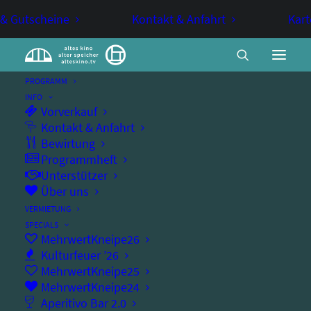
 & Gutscheine
Kontakt & Anfahrt
Kart
PROGRAMM
INFO
Vorverkauf
Max Uthoff
Kontakt & Anfahrt
Bewirtung
Programmheft
Unterstützer
KABARETT
KULTURPASS
Über uns
VERMIETUNG
Alles im Wunderland
SPECIALS
MehrwertKneipe26
Kulturfeuer ’26
MehrwertKneipe25
MehrwertKneipe24
Donnerstag, 11.04.2024
Aperitivo Bar 2.0