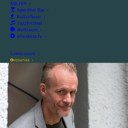
ARCHIV
Ort:
alter speicher
Aperitivo Bar
Kulturfeuer
Vorverkauf ab Montag, 23. Oktober, 10 Uhr
Jazzfestival
Weltraum
alteskino.tv
08092-2559205
MEDIATHEK