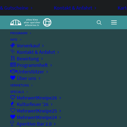
 & Gutscheine
Kontakt & Anfahrt
Kart
PROGRAMM
INFO
Vorverkauf
Lizzy Aumeier
Kontakt & Anfahrt
Bewirtung
Programmheft
Unterstützer
KABARETT
MUSIK-KABARETT
Über uns
VERMIETUNG
Kontrabass – Klassik – Kabarett: Jetzt erst
SPECIALS
MehrwertKneipe26
recht!
Kulturfeuer ’26
MehrwertKneipe25
MehrwertKneipe24
Aperitivo Bar 2.0