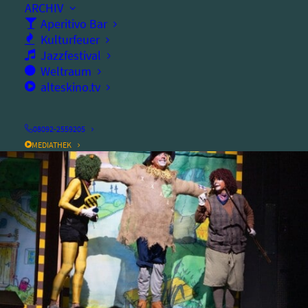
ARCHIV
Aperitivo Bar
Samstag, 25.07.2026
Kulturfeuer
Jazzfestival
Ort:
alter speicher
Weltraum
alteskino.tv
08092-2559205
MEDIATHEK