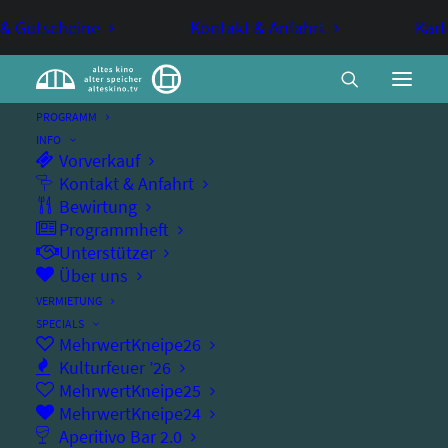
 & Gutscheine
Kontakt & Anfahrt
Kart
PROGRAMM
INFO
Vorverkauf
Kulturfeuer 2026 – Oh wie schön
Kontakt & Anfahrt
Bewirtung
ist Panama – Das Musical
Programmheft
Unterstützer
Über uns
FAMILIENKONZERT
FAMILIENVERANSTALTUNG
VERMIETUNG
KINDERKONZERT
KINDERTHEATER
KULTURFEUER
SPECIALS
MehrwertKneipe26
Janosch „Oh wie schön ist Panama“ – Das
Kulturfeuer ’26
MehrwertKneipe25
Musical
MehrwertKneipe24
Aperitivo Bar 2.0