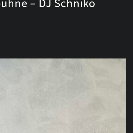
bühne – DJ Schniko