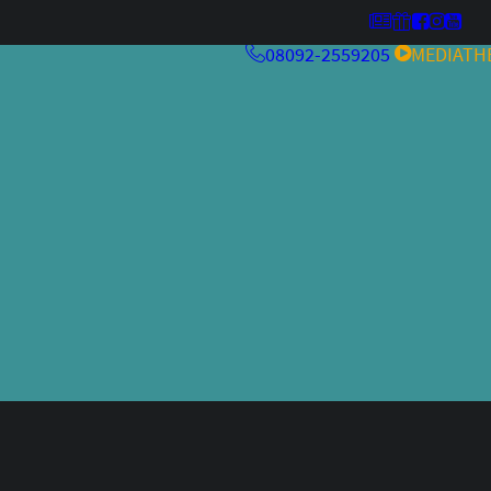
08092-2559205
MEDIATH
MehrwertKneipe26
Kulturfeuer ’26
MehrwertKneipe25
MehrwertKneipe24
Aperitivo Bar 2.0
RCHIV
Aperitivo Bar
Kulturfeuer
Jazzfestival
Weltraum
alteskino.tv