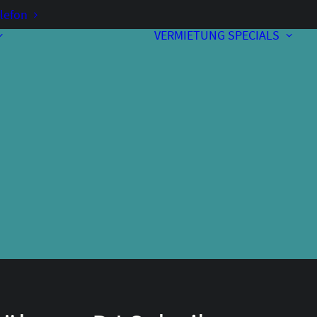
lefon
VERMIETUNG
SPECIALS
Vorverkauf
Kontakt & Anfahrt
A
Bewirtung
Programmheft
Unterstützer
Über uns