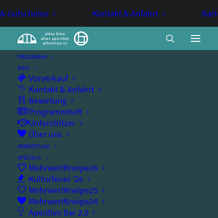
 & Gutscheine
Kontakt & Anfahrt
Kart
PROGRAMM
INFO
Vorverkauf
Kino spezial: München nach
Kontakt & Anfahrt
Bewirtung
1945
Programmheft
Unterstützer
Über uns
KINO
VERMIETUNG
SPECIALS
Dokumentarfilm mit Kindheitserinnerungen
MehrwertKneipe26
Kulturfeuer ’26
an die Nachkriegsjahre: Ruinenschleicher
MehrwertKneipe25
und Schachterleis
MehrwertKneipe24
Aperitivo Bar 2.0