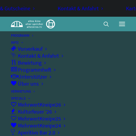
 & Gutscheine
Kontakt & Anfahrt
Kart
PROGRAMM
INFO
Vorverkauf
Kindertheatertage –
Kontakt & Anfahrt
Bewirtung
Familienvorstellung
Programmheft
Unterstützer
Über uns
FAMILIENVERANSTALTUNG
KINDERTHEATER
VERMIETUNG
SPECIALS
theater satt Dominik Burki - „Erwachsen?!“
MehrwertKneipe26
Kulturfeuer ’26
MehrwertKneipe25
MehrwertKneipe24
Aperitivo Bar 2.0
Sonntag, 15.03.2026