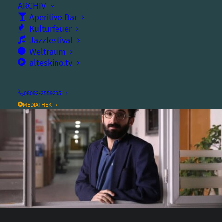
ARCHIV
Ort:
altes kino
Aperitivo Bar
Dauer:
Kulturfeuer
77
Minuten
Jazzfestival
Weltraum
alteskino.tv
08092-2559205
MEDIATHEK