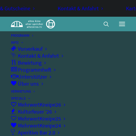
 & Gutscheine
Kontakt & Anfahrt
Kart
PROGRAMM
INFO
Vorverkauf
Irdische Verse
Kontakt & Anfahrt
Bewirtung
Programmheft
Unterstützer
MITTWOCHSKINO
Über uns
VERMIETUNG
Satire über den Terror der Bürokratie
SPECIALS
MehrwertKneipe26
Kulturfeuer ’26
MehrwertKneipe25
MehrwertKneipe24
Mittwoch, 27.11.2024
Aperitivo Bar 2.0