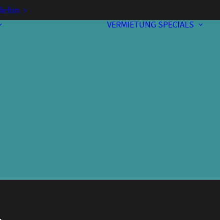
lefon
VERMIETUNG
SPECIALS
Vorverkauf
Kontakt & Anfahrt
A
Bewirtung
Programmheft
Unterstützer
Über uns