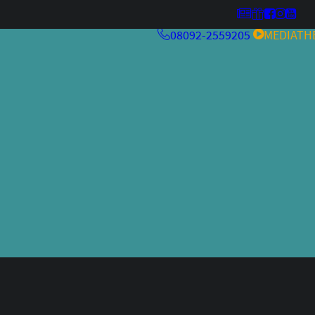
08092-2559205
MEDIATH
MehrwertKneipe26
Kulturfeuer ’26
MehrwertKneipe25
MehrwertKneipe24
Aperitivo Bar 2.0
RCHIV
Aperitivo Bar
Kulturfeuer
Jazzfestival
Weltraum
alteskino.tv