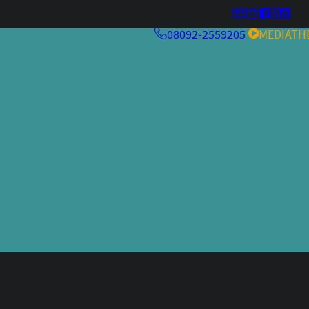
08092-2559205
MEDIATH
MehrwertKneipe26
Kulturfeuer ’26
MehrwertKneipe25
MehrwertKneipe24
Aperitivo Bar 2.0
RCHIV
Aperitivo Bar
Kulturfeuer
Jazzfestival
Weltraum
alteskino.tv