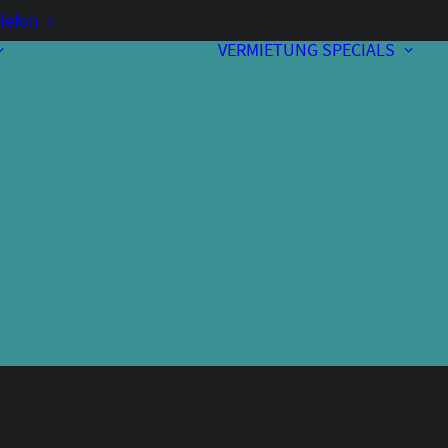
lefon
VERMIETUNG
SPECIALS
Vorverkauf
Kontakt & Anfahrt
A
Bewirtung
Programmheft
Unterstützer
Über uns