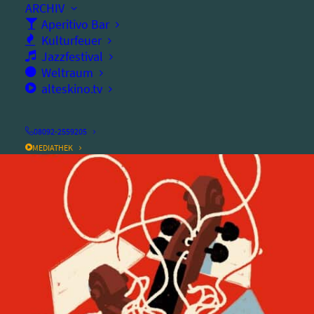
ARCHIV
Aperitivo Bar
Ort:
alter speicher
Kulturfeuer
Jazzfestival
Weltraum
alteskino.tv
08092-2559205
MEDIATHEK