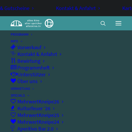
 & Gutscheine
Kontakt & Anfahrt
Kart
PROGRAMM
INFO
Vorverkauf
Grafinger Jugendorchester //
Kontakt & Anfahrt
Bewirtung
AUSVERKAUFT
Programmheft
Unterstützer
Über uns
FAMILIENVERANSTALTUNG
KONZERT
VERMIETUNG
SPECIALS
GJO Mastermix - Jahreskonzert
MehrwertKneipe26
Kulturfeuer ’26
MehrwertKneipe25
MehrwertKneipe24
Aperitivo Bar 2.0
Mittwoch, 24.06.2026