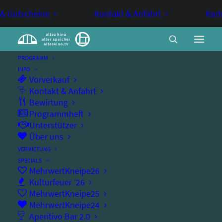
 & Gutscheine
Kontakt & Anfahrt
Kart
PROGRAMM
INFO
Vorverkauf
Fee Brembeck
Kontakt & Anfahrt
Bewirtung
Programmheft
Unterstützer
KABARETT
Über uns
VERMIETUNG
Feeminismus: Erklär´s mir, als wäre ich eine
SPECIALS
MehrwertKneipe26
Frau
Kulturfeuer ’26
MehrwertKneipe25
MehrwertKneipe24
Aperitivo Bar 2.0