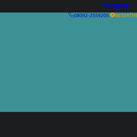
08092-2559205
MEDIATH
MehrwertKneipe26
Kulturfeuer ’26
MehrwertKneipe25
MehrwertKneipe24
Aperitivo Bar 2.0
RCHIV
Aperitivo Bar
Kulturfeuer
Jazzfestival
Weltraum
alteskino.tv