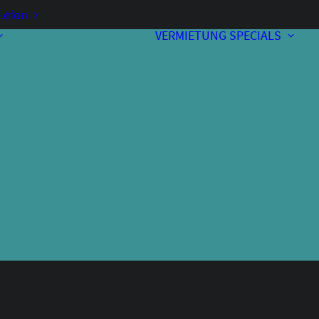
lefon
VERMIETUNG
SPECIALS
Vorverkauf
Kontakt & Anfahrt
A
Bewirtung
Programmheft
Unterstützer
Über uns