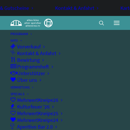
 & Gutscheine
Kontakt & Anfahrt
Kart
PROGRAMM
INFO
Vorverkauf
Das Flüstern der Wälder
Kontakt & Anfahrt
Bewirtung
Programmheft
Unterstützer
KINO
MITTWOCHSKINO
Über uns
VERMIETUNG
Mittwochskino
SPECIALS
MehrwertKneipe26
Kulturfeuer ’26
MehrwertKneipe25
MehrwertKneipe24
Mittwoch, 04.11.2026
Aperitivo Bar 2.0