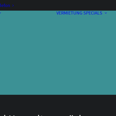
lefon
VERMIETUNG
SPECIALS
Vorverkauf
Kontakt & Anfahrt
A
Bewirtung
Programmheft
Unterstützer
Über uns