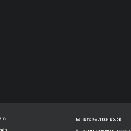
am
INFO@ALTESKINO.DE
rein