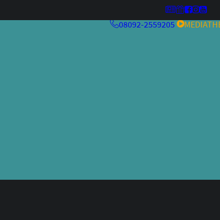
08092-2559205
MEDIATH
MehrwertKneipe26
Kulturfeuer ’26
MehrwertKneipe25
MehrwertKneipe24
Aperitivo Bar 2.0
RCHIV
Aperitivo Bar
Kulturfeuer
Jazzfestival
Weltraum
alteskino.tv