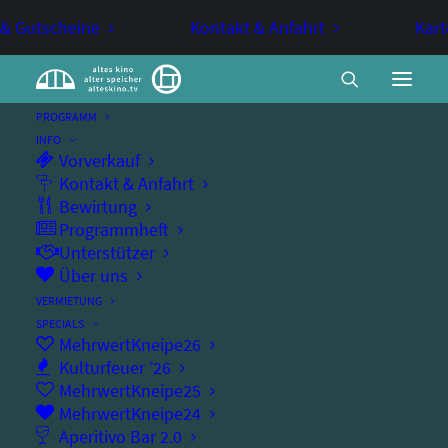
 & Gutscheine
Kontakt & Anfahrt
Kart
PROGRAMM
INFO
Vorverkauf
20.000 Arten von Bienen
Kontakt & Anfahrt
Bewirtung
Programmheft
Unterstützer
MITTWOCHSKINO
Über uns
VERMIETUNG
Sensibel, aufmerksam, großherzig,
SPECIALS
MehrwertKneipe26
optimistisch
Kulturfeuer ’26
MehrwertKneipe25
MehrwertKneipe24
Aperitivo Bar 2.0