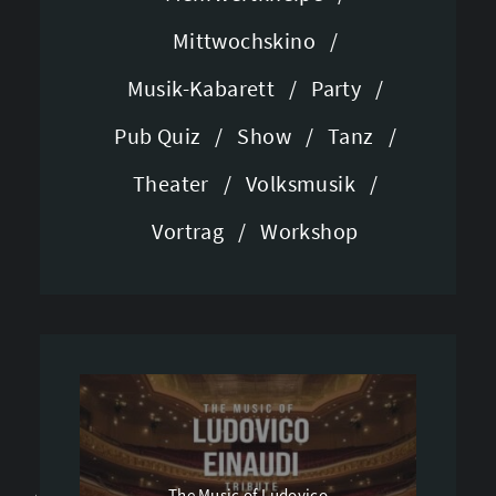
/
Mittwochskino
/
/
/
Musik-Kabarett
/
Party
/
/
/
/
Pub Quiz
/
Show
/
Tanz
/
/
/
Theater
/
Volksmusik
/
/
/
Vortrag
/
Workshop
The Music of Ludovico