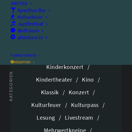
/
Familienkonzert
/
ARCHIV
Aperitivo Bar
/
Familienveranstaltung
/
Kulturfeuer
Jazzfestival
/
/
Faschingsparty
/
Festival
/
Weltraum
alteskino.tv
/
Jazz-Konzert
/
/
/
Jugendtheater
/
Kabarett
/
08092-2559205
MEDIATHEK
/
Kinderkonzert
/
KATEGORIEN
/
/
Kindertheater
/
Kino
/
/
/
Klassik
/
Konzert
/
/
/
Kulturfeuer
/
Kulturpass
/
/
/
Lesung
/
Livestream
/
/
Mehrwertkneipe
/