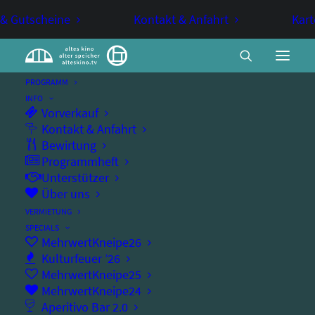
 & Gutscheine
Kontakt & Anfahrt
Kart
PROGRAMM
INFO
Unser Programm
Vorverkauf
Kontakt & Anfahrt
Ort: Café-Bistro Mala
Bewirtung
Programmheft
Unterstützer
Über uns
VERMIETUNG
SPECIALS
MehrwertKneipe26
/
/
Kulturfeuer ’26
Artistik
/
Ausstellung
/
Ball
/
MehrwertKneipe25
/
/
MehrwertKneipe24
Comedy
/
Essen
/
Aperitivo Bar 2.0